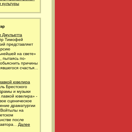
 культуры
уар
и Джульетта
ёр Тимофей
кий представляет
ерсию
ьнейшей на свете»
, пытаясь по-
 обьяснить причины
явшегося счастья...
лавкой ювелира
ль Брестского
 драмы и музыки
 лавкой ювелира» -
вое сценическое
ение драматургии
 Войтылы на
ветском
анстве после
автора...
Далее