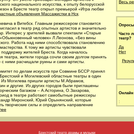
Весь р
кого национального искусства, к опыту белорусской
езон в Бресте театр открыл премьерой «Игра любви
частные объявления Массажистки в Нск
.
кевича в Витебск. Главным режиссером становится
Опрос
гласил в театр ряд опытных артистов и значительно
ар. Интерес у зрителей вызвали спектакли «Старые
Часто л
 «Обыкновенный человек» Л.Леонова, «Без вины
театр?
ского. Работа над ними способствовала становлению
Да
 мастерства. К тому же артисты чувствовали
Нет
 поддержку жителей Бреста. Когда началось
я театра, жители города сочли своим долгом принять
Резул
е с ними расчищали руины и сами артисты.
Комитет по делам искусств при Совмине БССР принял
Брестский и Могилевский областные театры в один
. Из Могилева пришли артисты М.Абрамов,
кин и другие. Из других городов были приглашены
орческим багажом – А.Асторина, О.Захарова,
Онлайн
ериод в театре работают самобытные режиссеры
андр Миронский, Юрий Орынянский, которые
:
ть творческие силы и определить направление
лее
Брестский театр драмы и музыки