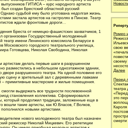
Новости
з выпускников ГИТИСА – курс народного артиста
 был создан Брестский областной русский
 Однако судьбой ему было уготована недолгая жизнь.
стами застала артистов на гастролях в Пинске. Театр
артистов ждали фронтовые дороги…
Реперт
дения Бреста от немецко-фашистских захватчиков, 1
Ромео 
был организован Государственный молодежный
Режисс
ий театр имени Ленинского комсомола Беларуси в
Ильевс
ков Московского городского театрального училища,
свою в
мира Готовцева, Николая Свободина, Николая
«печал
повести
своему
 артистам делать первые шаги в разрушенном
несосто
нно разместились в небольшом одноэтажном здании,
Далее
о дворе разрушенного театра. На одной половине его
ую сцену и зрительный зал с деревянными лавками
Перед 
ой – примитивные мастерские и жилые помещения.
Спектак
театра
 смогли выдержать все трудности послевоенной
«Перед
ериод становления коллектива. Сформировался
это пер
ы, который продолжил традиции, заложенные еще в
воплощ
о вошли такие артисты, как Ю.Власов, Г.Волков,
Кароля
в пополнился новыми артистами.
постсо
простр
водителем нового молодежного театра был назначен
смерти 
ский режиссер Николай Мицкевич. Его репетиции
руппу. Он умело приобщал молодых артистов к