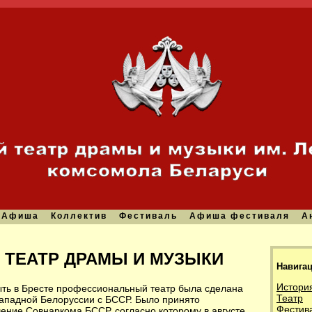
Афиша
Коллектив
Фестиваль
Афиша фестиваля
А
 ТЕАТР ДРАМЫ И МУЗЫКИ
Навига
Истори
ыть в Бресте профессиональный театр была сделана
Театр
ападной Белоруссии с БССР. Было принято
Фестив
ение Совнаркома БССР, согласно которому в августе