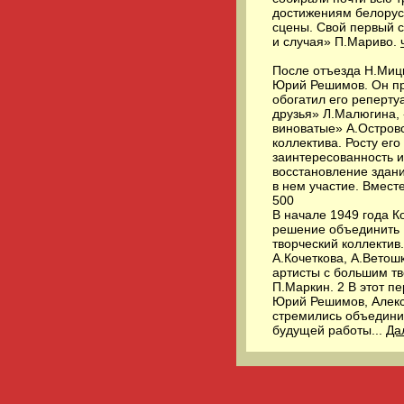
достижениям белорусс
сцены. Свой первый с
и случая» П.Мариво.
После отъезда Н.Миц
Юрий Решимов. Он при
обогатил его реперту
друзья» Л.Малюгина,
виноватые» А.Остров
коллектива. Росту его
заинтересованность и
восстановление здани
в нем участие. Вмест
500
В начале 1949 года 
решение объединить 
творческий коллектив
А.Кочеткова, А.Ветош
артисты с большим тв
П.Маркин. 2 В этот п
Юрий Решимов, Алекс
стремились объедини
будущей работы...
Да