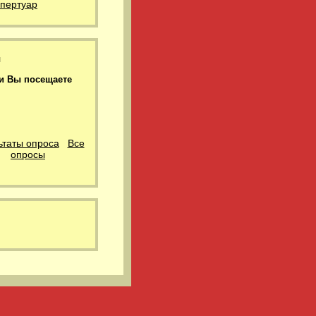
епертуар
ы
и Вы посещаете
ьтаты опроса
Все
опросы