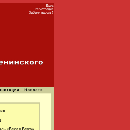
Вход
Регистрация
Забыли пароль?
ннотации
Новости
ция
я
аль «Белая Вежа»