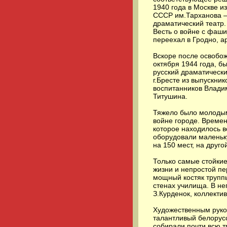
1940 года в Москве и
СССР им.Тарханова –
драматический театр.
Весть о войне с фаши
переехал в Гродно, 
Вскоре после освобож
октября 1944 года, 
русский драматическ
г.Бресте из выпускни
воспитанников Влади
Титушина.
Тяжело было молодым
войне городе. Време
которое находилось в
оборудовали маленьк
на 150 мест, на друг
Только самые стойкие
жизни и непростой п
мощный костяк трупп
стенах училища. В нег
З.Курденок, коллекти
Художественным руко
талантливый белорус
собирали почти всю т