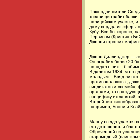
Пока одни жители Соед
товарищи грабит банки.
полицейском участке, и 
даму сердца из сферы о
Кубу. Все бы хорошо, д
Первисом (Кристиан Бей
Джонни страшит мафиози
Джонн Диллинджер — ле
Он ограбил более 20 ба
попадал в них... Любим
В далеком 1934–м он сд
молодым... Вряд ли это
противоположных, даже
синдикатов и «семей», 
органами, то враждующи
специфику их занятий, 
Второй тип кинообразов
например, Бонни и Кла
Манну всегда удается с
его дотошность и благо
Обреченной на успех ки
старомодный (слишком 