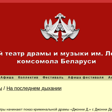
Афиша
Коллектив
Фестиваль
Афиша фестиваля
А
ы
/
На последнем дыхании
тры начинают показ криминальной драмы «Джонни Д.» с Джонни Де