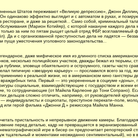
иненных Штатов переживают «Великую депрессию», Джонн Диллин
 Он одинаково эффектно выглядит и с автоматом в руках, и позир
в ресторане, и даже за решеткой... Само собой, криминальный тал
бслуживания (Марион Котийяр), с которой накануне каждого дела 
а только за ним по пятам рыщет целый отряд ФБР, возглавляемый
л). Да и с организованной преступностью дела не ладятся — безз
 пуще ужесточения уголовного законодательства...
гендарное, даже мифическое имя из длинного списка американски
нков, несколько полицейских участков, дважды бежал из тюрьмы, с
ца публики, зловеще обаятельного и остроумного, газеты часто сра
елал типичную «звездную карьеру» — прославился всего за год, ж
 применимо к реальной жизни, но в американском кино гангстеры д
 враждебных типа. Первый — это укорененные в социуме «доны», 
фигуры социальные, взаимодействующие с государством и всеми ег
е, то сотрудничающие (от Майкла Карлеоне до Тони Сопрано). Есл
этих дельцов сложно отличить, например, от руководителей крупны
 — индивидуалисты и социопаты, преступное перекати–поле, молод
йд или герой фильма «Джонни Д.» режиссера Майкла Манна.
очетать пристальность и непрерывное движение камеры. Благодаря
говение перед деталью, кадр не превращается в экранизированный
нематографической игре в бисер он предпочитает репортерский ст
уж тщательный и моментами неожиданно сентиментальный), но в 