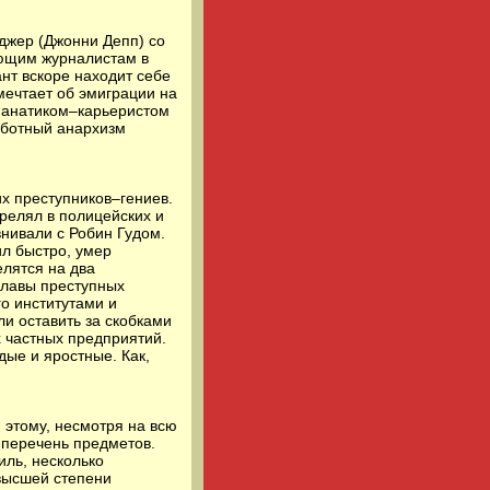
джер (Джонни Депп) со
ующим журналистам в
ант вскоре находит себе
мечтает об эмиграции на
 фанатиком–карьеристом
аботный анархизм
х преступников–гениев.
трелял в полицейских и
внивали с Робин Гудом.
ил быстро, умер
елятся на два
главы преступных
о институтами и
и оставить за скобками
х частных предприятий.
ые и яростные. Как,
 этому, несмотря на всю
 перечень предметов.
иль, несколько
высшей степени