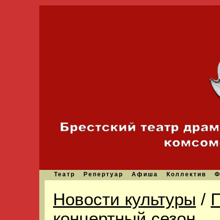
Театр
Репертуар
Афиша
Коллектив
Ф
Новости культуры
/
П
концертный сезон