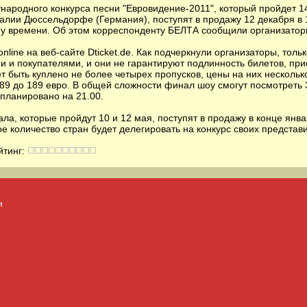
ародного конкурса песни "Евровидение-2011", который пройдет 1
лии Дюссельдорфе (Германия), поступят в продажу 12 декабря в 
у времени. Об этом корреспонденту БЕЛТА сообщили организатор
nline на веб-сайте Dticket.de. Как подчеркнули организаторы, тольк
 и покупателями, и они не гарантируют подлинность билетов, пр
т быть куплено не более четырех пропусков, цены на них нескольк
 89 до 189 евро. В общей сложности финал шоу смогут посмотреть 
планировано на 21.00.
а, которые пройдут 10 и 12 мая, поступят в продажу в конце январ
кое количество стран будет делегировать на конкурс своих представ
йтинг:
и