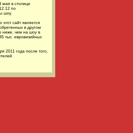
4 мая в столице
12.12 по
ы шоу.
о этот сайт является
иобретенных в другом
о ниже, чем на шоу в
35 тыс. евровизийных
я 2011 года после того,
ителей.