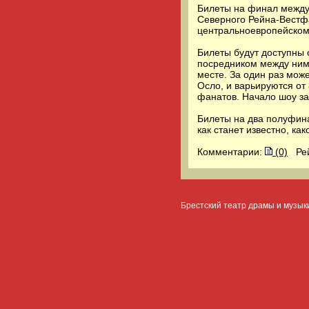
Билеты на финал междун
Северного Рейна-Вестфа
центральноевропейском
Билеты будут доступны o
посредником между ними
месте. За один раз може
Осло, и варьируются от
фанатов. Начало шоу за
Билеты на два полуфинал
как станет известно, ка
Комментарии:
(0)
Ре
Брестский театр драмы и музык