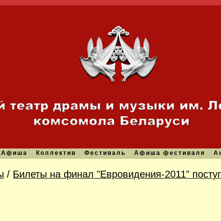
Афиша
Коллектив
Фестиваль
Афиша фестиваля
А
ы
/
Билеты на финал "Евровидения-2011" поступ