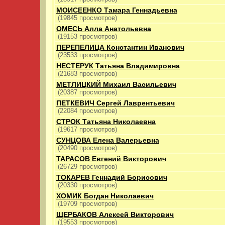
МОИСЕЕНКО Тамара Геннадьевна
(19845 просмотров)
ОМЕСЬ Алла Анатольевна
(19153 просмотров)
ПЕРЕПЕЛИЦА Константин Иванович
(23533 просмотров)
НЕСТЕРУК Татьяна Владимировна
(21683 просмотров)
МЕТЛИЦКИЙ Михаил Васильевич
(20387 просмотров)
ПЕТКЕВИЧ Сергей Лаврентьевич
(22084 просмотров)
СТРОК Татьяна Николаевна
(19617 просмотров)
СУНЦОВА Елена Валерьевна
(20490 просмотров)
ТАРАСОВ Евгений Викторович
(26729 просмотров)
ТОКАРЕВ Геннадий Борисович
(20330 просмотров)
ХОМИК Богдан Николаевич
(19709 просмотров)
ЩЕРБАКОВ Алексей Викторович
(19553 просмотров)