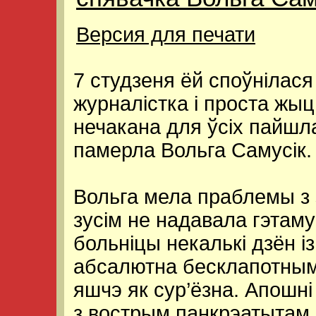
Версия для печати
7 студзеня ёй споўнілас
журналістка і проста жы
нечакана для ўсіх пайшла
памерла Вольга Самусік.
Вольга мела праблемы з 
зусім не надавала гэтаму
больніцы некалькі дзён із
абсалютна бесклапотным 
яшчэ як сур’ёзна. Апошні
з вострым панкрэатытам.