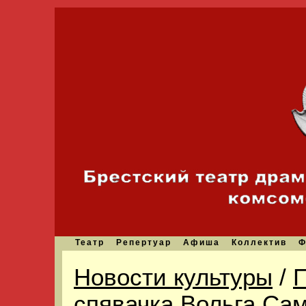
Театр
Репертуар
Афиша
Коллектив
Ф
Новости культуры
/
П
спявачка Вольга Сам