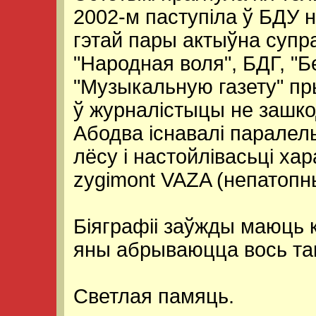
2002-м паступіла ў БДУ н
гэтай пары актыўна супра
"Народная воля", БДГ, "
"Музыкальную газету" п
ў журналістыцы не зашк
Абодва існавалі паралель
лёсу і настойлівасьці ха
zygimont VAZA (непатопн
Біяграфіі заўжды маюць к
яны абрываюцца вось т
Светлая памяць.