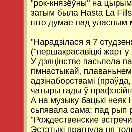
"рок-князёўны" на цырым
затым была Hasta La Fill
што думае над уласным 
"Нарадзілася я 7 студзен
("першакрасавіцкі жарт у
У дзяцінстве пасьпела п
гімнастыкай, плаваньнем,
адзінаборствамі (праўда,
чатыры гады ў прафэсійн
А на музыку бацькі неяк і
сьпявала сама: пад рып
"Рождественские встречи 
Эстэтыкі прагнула ня толь