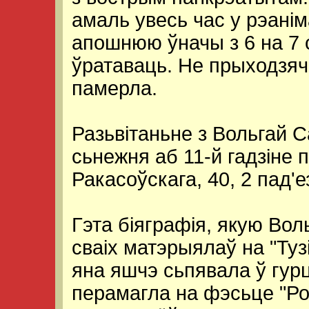
амаль увесь час у рэанім
апошнюю ўначы з 6 на 7 
ўратаваць. Не прыходзя
памерла.
Разьвітаньне з Вольгай С
сьнежня аб 11-й гадзіне п
Ракасоўскага, 40, 2 пад'е
Гэта біяграфія, якую Вол
сваіх матэрыялаў на "Тузі
яна яшчэ сьпявала ў гурц
перамагла на фэсьце "Ро