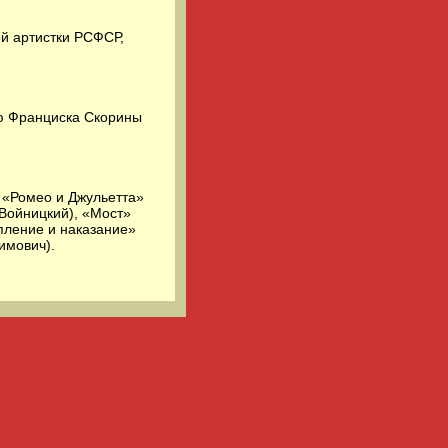
ой артистки РСФСР,
ью Франциска Скорины
 «Ромео и Джульетта»
(Войницкий), «Мост»
пление и наказание»
имович).