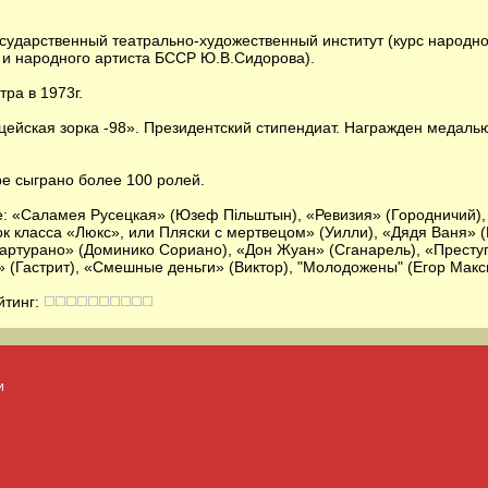
сударственный театрально-художественный институт (курс народн
 и народного артиста БССР Ю.В.Сидорова).
тра в 1973г.
цейская зорка -98». Президентский стипендиат. Награжден медал
ре сыграно более 100 ролей.
е: «Саламея Русецкая» (Юзеф Пільштын), «Ревизия» (Городничий),
ок класса «Люкс», или Пляски с мертвецом» (Уилли), «Дядя Ваня» 
артурано» (Доминико Сориано), «Дон Жуан» (Сганарель), «Престу
» (Гастрит), «Смешные деньги» (Виктор), "Молодожены" (Егор Макс
йтинг:
и