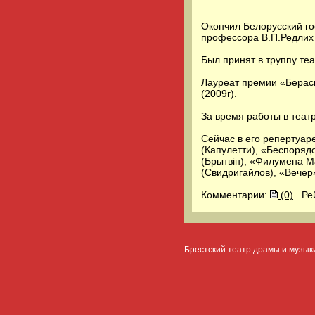
Окончил Белорусский го
профессора В.П.Редлих
Был принят в труппу теа
Лауреат премии «Берас
(2009г).
За время работы в теат
Сейчас в его репертуар
(Капулетти), «Беспоряд
(Брытвін), «Филумена М
(Свидригайлов), «Вечер
Комментарии:
(0)
Ре
Брестский театр драмы и музык