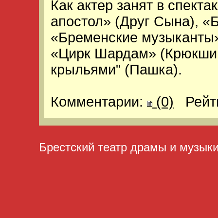
Как актер занят в спекта
апостол» (Друг Сына), «
«Бременские музыканты» 
«Цирк Шардам» (Крюкшин
крыльями" (Пашка).
Комментарии:
(0)
Рейт
Брестский театр драмы и музык