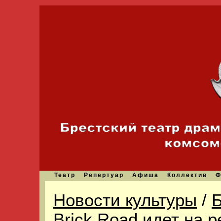
Театр
Репертуар
Афиша
Коллектив
Ф
Новости культуры
/
Б
Brick Road идет на р