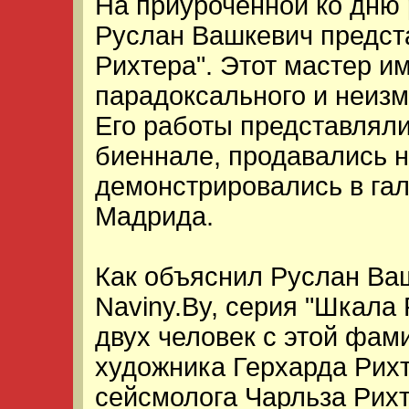
На приуроченной ко дню 
Руслан Вашкевич предст
Рихтера". Этот мастер и
парадоксального и неизм
Его работы представлял
биеннале, продавались н
демонстрировались в га
Мадрида.
Как объяснил Руслан Ва
Naviny.By, серия "Шкала
двух человек с этой фам
художника Герхарда Рихт
сейсмолога Чарльза Рихт