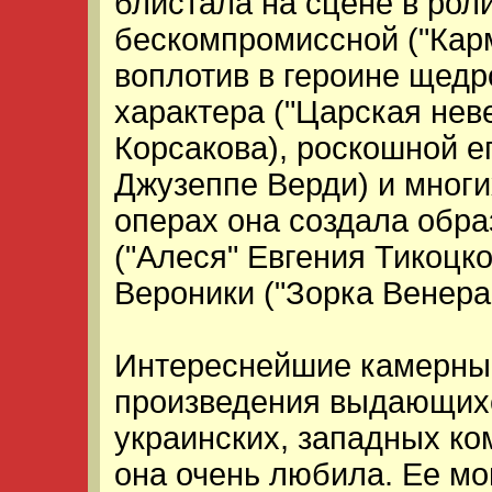
блистала на сцене в рол
бескомпромиссной ("Кар
воплотив в героине щедр
характера ("Царская нев
Корсакова), роскошной е
Джузеппе Верди) и многи
операх она создала обра
("Алеся" Евгения Тикоцк
Вероники ("Зорка Венера
Интереснейшие камерны
произведения выдающихс
украинских, западных ко
она очень любила. Ее мог