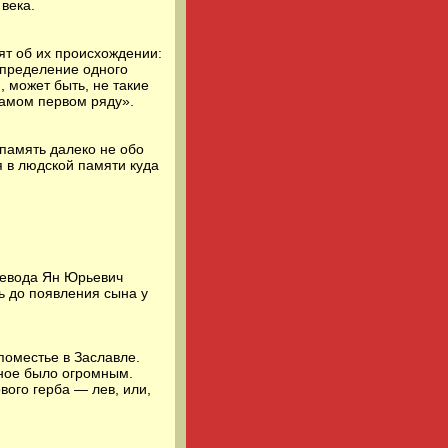
века.
рят об их происхождении:
 определение одного
, может быть, не такие
самом первом ряду».
 память далеко не обо
я в людской памяти куда
воевода Ян Юрьевич
ь до появления сына у
поместье в Заславле.
аное было огромным.
вого герба — лев, или,