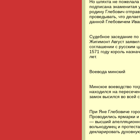
Но шляхта не пожелала 
подписана знаменитая у
родину Глебович отправ
проведывать, что делает
данной Глебовичем Ива
Судебное заседание по 
Жигимонт Август заявил 
соглашении с русским ц
1571 году король назна
лет.
Воевода минский
Минское воеводство тог
находился на пересечен
замок высился во всей 
При Яне Глебовиче горо
Проводились ярмарки и 
— высший апелляционный
вольнодумец и протест
декларировать духовную