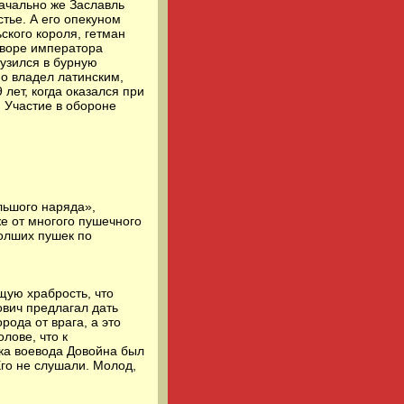
начально же Заславль
стье. А его опекуном
ского короля, гетман
дворе императора
узился в бурную
но владел латинским,
лет, когда оказался при
. Участие в обороне
льшого наряда»,
е от многого пушечного
болших пушек по
щую храбрость, что
ович предлагал дать
ода от врага, а это
лове, что к
ка воевода Довойна был
Его не слушали. Молод,