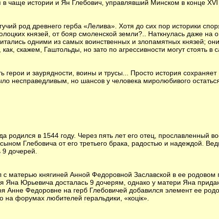
я в чаще истории и Ян Глебович, управлявший Минском в конце XVI 
гучий род древнего герба «Лелива». Хотя до сих пор историки спо
полоцких князей, от бояр смоленской земли?.. Наткнулась даже на
читались одними из самых воинственных и злопамятных князей; они
как, скажем, Гаштольды, но зато по агрессивности могут стоять в 
ть герои и заурядности, воины и трусы... Просто история сохраняет
было несправедливым, но шансов у человека миролюбивого остатьс
а родился в 1544 году. Через пять лет его отец, прославленный 
 сыном Глебовича от его третьего брака, радостью и надеждой. Вед
 9 дочерей.
л с матерью княгиней Анной Федоровной Заславской в ее родовом 
я Яна Юрьевича досталась 9 дочерям, однако у матери Яна прид
ря Анне Федоровне на герб Глебовичей добавился элемент ее родо
го на форумах любителей геральдики, «коцiк».