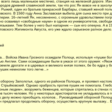
 всего лишь маленькое местечко, станция на железной дороге. Из
родов древней славянской земли, так что рос Ян вовсе не в захолу
 Рыжий, один из братьев прекрасной Барбары, ставшей женой поль
овского. В 1560 году Анна Заславская выбила для сына место при 
ерии. 16–летний Ян, несомненно, с огромным удовольствием погр
одно осваивал «свободные науки» в одном из университетов, свобод
зыками. Тем более у него был напарник — сын его опекуна. А в 19 
товского Жигимонта Августа, его уже ждало серьезное ратное дело
дей
а... Войска Ивана Грозного осаждали Полоцк, используя «пушки бо
ю Англии. Сами осаждающие были в ужасе от этого оружия: «Якож
земле дрогати и в царевых и великого князя полкех, бе бо ядра у 
пушек немногим того легче...»
 оборону Заполотья, одного из районов Полоцка, и проявил настоя
 Стрыйковский. Однако храбрость против пушек не помогала. Глеб
рным людем», вооружить беженцев, которые спрятались в стенах гор
в тысяч человек. Но у некоторых аристократов не укладывалось в го
у делу можно приобщить холопов... Руководивший обороной Полоц
Ян предлагал продолжать оборону, осуществить крупную вылазку... 