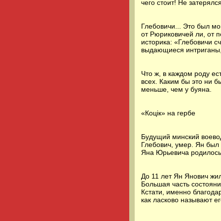
чего стоит! Не затерялс
Глебовичи... Это был мо
от Рюриковичей ли, от 
историка: «Глебовичи с
выдающиеся интриганы, 
Что ж, в каждом роду ес
всех. Каким бы это ни 
меньше, чем у буяна.
«Коцiк» на гербе
Будущий минский воевод
Глебович, умер. Ян был
Яна Юрьевича родилось
До 11 лет Ян Янович жи
Большая часть состояни
Кстати, именно благода
как ласково называют е