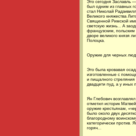
Это сегодня Заславль —
был одним из главных го
стал Николай Радзивилл
Великого княжества Лит
Священной Римской имп
светскую жизнь... А за
французским, польским я
дворе великого князя ли
Полоцка.
Оружие для черных лю
Это была кровавая осад
изготовленные с помощь
и пищалного стреляния 
двадцети пуд, а у иных 
Ян Глебович возглавлял
отметил историк Матвей
оружие крестьянам, «че
было около двух десятко
благородному воинском
категорически против. 
горяч...