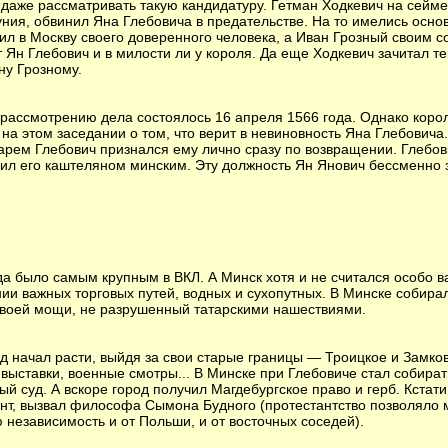
даже рассматривать такую кандидатуру. Гетман Ходкевич на сейме
ния, обвинил Яна Глебовича в предательстве. На то имелись осно
ил в Москву своего доверенного человека, а Иван Грозный своим с
 Ян Глебович и в милости ли у короля. Да еще Ходкевич зачитал те
ну Грозному.
рассмотрению дела состоялось 16 апреля 1566 года. Однако корол
на этом заседании о том, что верит в невиновность Яна Глебовича.
арем Глебович признался ему лично сразу по возвращении. Глебов
чил его каштеляном минским. Эту должность Ян Янович бессменно 
да было самым крупным в ВКЛ. А Минск хотя и не считался особо 
ии важных торговых путей, водных и сухопутных. В Минске собирал
своей мощи, не разрушенный татарскими нашествиями.
д начал расти, выйдя за свои старые границы — Троицкое и Замко
выставки, военные смотры... В Минске при Глебовиче стал собират
 суд. А вскоре город получил Магдебургское право и герб. Кстати,
ант, вызвал философа Сымона Будного (протестантство позволял
 независимость и от Польши, и от восточных соседей).