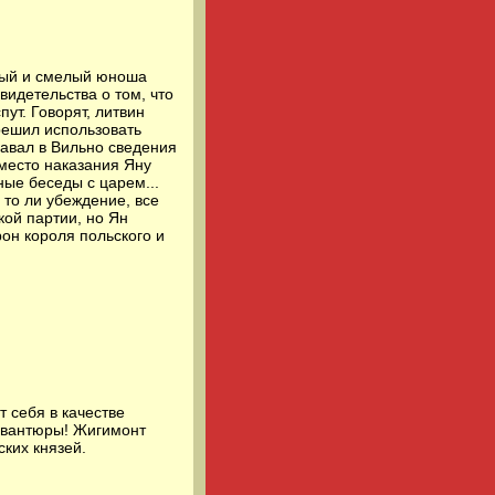
итый и смелый юноша
видетельства о том, что
ут. Говорят, литвин
 решил использовать
давал в Вильно сведения
вместо наказания Яну
ые беседы с царем...
 то ли убеждение, все
кой партии, но Ян
рон короля польского и
 себя в качестве
 авантюры! Жигимонт
ких князей.