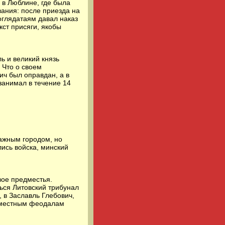
 в Люблине, где была
вания: после приезда на
оглядатаям давал наказ
кст присяги, якобы
ь и великий князь
 Что о своем
ич был оправдан, а в
занимал в течение 14
важным городом, но
ись войска, минский
вое предместья.
ься Литовский трибунал
 в Заславль Глебович,
о местным феодалам