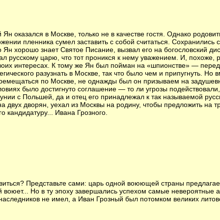
й Ян оказался в Москве, только не в качестве гостя. Однако родов
жении пленника сумел заставить с собой считаться. Сохранились с
о Ян хорошо знает Святое Писание, вызвал его на богословский дисп
ал русскому царю, что тот проникся к нему уважением. И, похоже,
воих интересах. К тому же Ян был пойман на «шпионстве» — пере
тегического разузнать в Москве, так что было чем и припугнуть. Но 
ремещаться по Москве, не однажды был он призываем на задушевн
словиях было достигнуто соглашение — то ли угрозы подействовали,
унии с Польшей, да и отец его принадлежал к так называемой русс
а двух дворян, уехал из Москвы на родину, чтобы предложить на т
го кандидатуру... Ивана Грозного.
виться? Представьте сами: царь одной воюющей страны предлагает
ой воюет... Но в ту эпоху завершались успехом самые невероятные
 наследников не имел, а Иван Грозный был потомком великих литовс