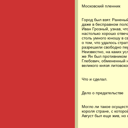
Московский пленник
Город был взят. Ранены
даже в бесправном поло
Иван Грозный, узнав, чт
настолько хорошо отвеч
столь умного юношу в с
о том, что удалось стра
разрешили свободно пе
Неизвестно, на каких у
же Ян был противником 
Глебович, обмененный н
великого князя литовско
Что и сделал.
Дело о предательстве
Могло ли такое осущест
короля стране, с котор
Август был еще жив, но