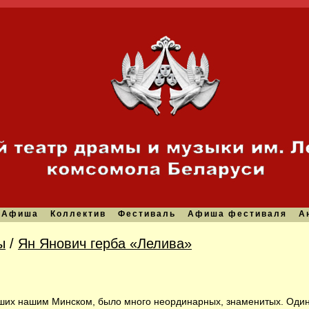
Афиша
Коллектив
Фестиваль
Афиша фестиваля
А
ы
/
Ян Янович герба «Лелива»
ших нашим Минском, было много неординарных, знаменитых. Один