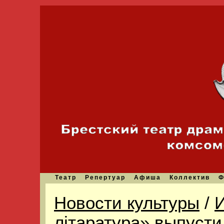
Театр
Репертуар
Афиша
Коллектив
Ф
Новости культуры
/
И
лiтаратура» выпусти