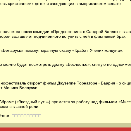
овь христианских деток и заседающих в американском сенате.
ах начнется показ комедии «Предложение» с Сандрой Баллок в гла
торая заставляет подчиненного вступить с ней в фиктивный брак.
 «Беларусь» покажут мрачную сказку «Крабат. Ученик колдуна».
но можно будет посмотреть драму «Бесчестье», снятую по одноим
инофестиваль откроет фильм Джузеппе Торнаторе «Баария» о сици
т Моника Беллуччи.
 Абрамс («Звездный путь») примется за работу над фильмом «Мис
узом в главной роли.
йтинг: