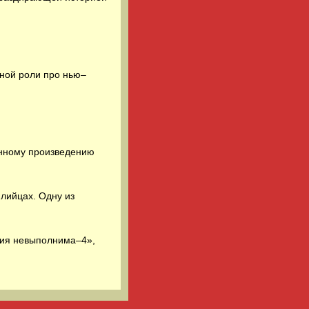
вной роли про нью–
енному произведению
лийцах. Одну из
сия невыполнима–4»,