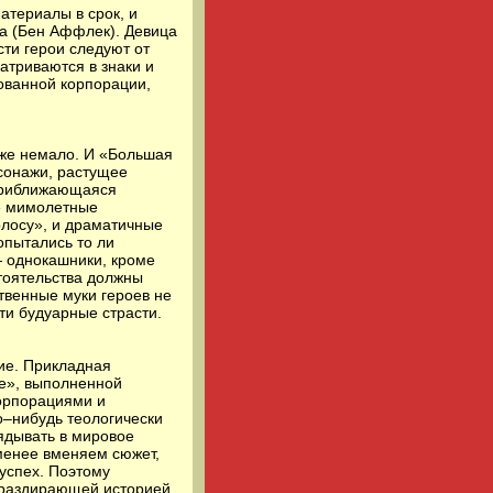
атериалы в срок, и
а (Бен Аффлек). Девица
сти герои следуют от
атриваются в знаки и
рованной корпорации,
 уже немало. И «Большая
сонажи, растущее
 приближающаяся
же мимолетные
олосу», и драматичные
опытались то ли
— однокашники, кроме
стоятельства должны
твенные муки героев не
ти будуарные страсти.
ие. Прикладная
ре», выполненной
корпорациями и
–нибудь теологически
ядывать в мировое
 менее вменяем сюжет,
успех. Поэтому
ераздирающей историей