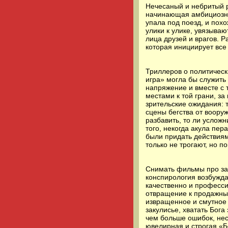
Нечесаный и небритый р
начинающая амбициозна
упала под поезд, и похо
улики к улике, увязыва
лица друзей и врагов. Р
которая инициирует все
Триллеров о политическ
игра» могла бы служить
напряжение и вместе с
местами к той грани, з
зрительские ожидания: 
сцены бегства от вооруж
разбавить, то ли услож
того, некогда акула пер
были придать действиям
только не трогают, но 
Снимать фильмы про за
конспирология возбужда
качественно и професси
отвращение к продажны
извращенное и смутное 
закулисье, хватать Бог
чем больше ошибок, нес
ювелирная и строгая «