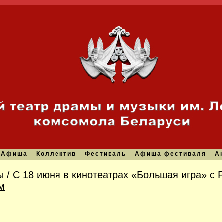
Афиша
Коллектив
Фестиваль
Афиша фестиваля
А
ы
/
С 18 июня в кинотеатрах «Большая игра» с 
м