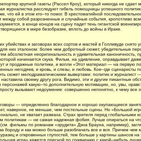
епортер крупной газеты (Рассел Кроу), который никогда не сдает м
я журналистка расследуют гибель помощницы успешного политик
же, что ей в этом кто–то помог. В хрестоматийной последовательно
ют между собой разрозненные и случайные события, кропотливо всм
азумеется, в конце концов на сцену падет тень гигантской военизи
 творящееся в мире безобразие, вплоть до войны в Ираке.
их убийствах и заговорах всех сортов и мастей в Голливуде снято
 для них эталоном: более чем добротный сюжет, убедительные пер
 тем абсолютная неоригинальность и удивительная каноничность,
а которой начинается скука. Фильм, на удивление, оправдывает да
тут и продажные политики, и вопли «Этот материал — на первую п
енных негодяев, и кровь, и слезы, и любовь. Кое–где сценаристы п
нить сюжет мелодраматическими вывертами: политик и журналист 
а наставила своему другу рога. Видимо, эти и другие пикантные об
 персонажей какую–то дополнительную мотивацию, но, увы, нравс
попросту вызывают недоумение: совершенно непонятно, к чему все э
говоры — определенно благодарное и хорошо окупающееся занят
ет, наверное, не меньше, чем постельные сцены. Но «Большой иг
онально, не хватает размаха. Страх зрителя перед глобальными 
м политикам — не самая надежная фобия. Лучше опираться на что
(см. фильмы по романам «эрудита» Дэна Брауна, например), загл
а за бороду и как можно больше разоблачать все и вся. Причем чем
уразиц и откровенных глупостей, тем больше у картины шансов на 
Большая игра» кажется пресной по сравнению с какой–нибудь душ