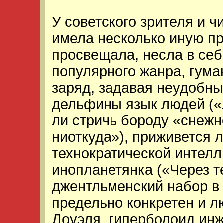
У советского зрителя и 
имела несколько иную пр
просвещала, несла в се
популярного жанра, гума
заряд, задавая неудобн
дельфины язык людей («
ли стричь бороду «снежн
ниоткуда»), приживется 
технократической интелл
инопланетянка («Через т
джентльменский набор в
предельно конкретен и л
Доуэля, гиперболоид инж