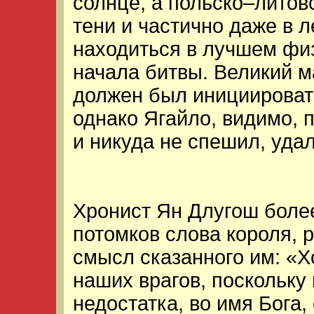
солнце, а польско–литов
тени и частично даже в л
находиться в лучшем фи
начала битвы. Великий м
должен был инициировать
однако Ягайло, видимо, 
и никуда не спешил, уда
Хронист Ян Длугош боле
потомков слова короля,
смысл сказанного им: «Х
наших врагов, поскольку 
недостатка, во имя Бога,