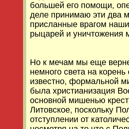
большей его помощи, оп
деле принимаю эти два м
присланные врагом наш
рыцарей и уничтожения м
Но к мечам мы еще верне
немного света на корень
известно, формальной м
была христианизация Во
основной мишенью крест
Литовское, поскольку По
отступлении от католиче
несмотря на то что с По