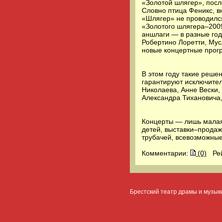
«Золотой шлягер», после
Словно птица Феникс, в
«Шлягер» не проводился
«Золотого шлягера–2009
аншлаги — в разные год
Робертино Лоретти, Му
новые концертные прог
В этом году такие реше
гарантируют исключите
Николаева, Анне Вески,
Александра Тихановича,
Концерты — лишь малая
детей, выставки–продаж
трубачей, всевозможные
Комментарии:
(0)
Ре
Брестский театр драмы и музык