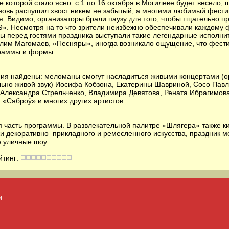
 которой стало ясно: с 1 по 16 октября в Могилеве будет весело, 
новь распушил хвост никем не забытый, а многими любимый фест
. Видимо, организаторы брали паузу для того, чтобы тщательно 
». Несмотря на то что зрители неизбежно обеспечивали каждому 
ы перед гостями праздника выступали такие легендарные исполните
слим Магомаев, «Песняры», иногда возникало ощущение, что фес
раммы и формы.
ния найдены: меломаны смогут насладиться живыми концертами (
льно живой звук) Иосифа Кобзона, Екатерины Шавриной, Сосо Пав
 Александра Стрельченко, Владимира Девятова, Рената Ибрагимова
 «Сяброў» и многих других артистов.
 часть программы. В развлекательной палитре «Шлягера» также к
и декоративно–прикладного и ремесленного искусства, праздник м
 уличные шоу.
йтинг:
и