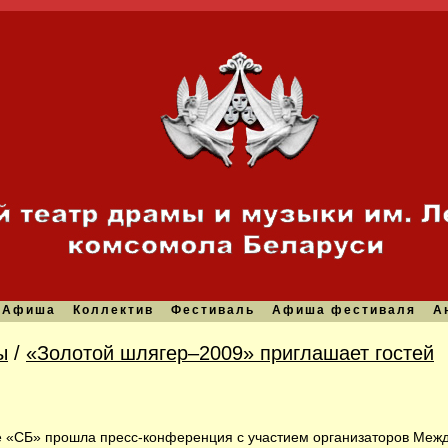
Афиша
Коллектив
Фестиваль
Афиша фестиваля
А
ы
/
«Золотой шлягер–2009» приглашает гостей
е «СБ» прошла пресс-конференция с участием организаторов Меж