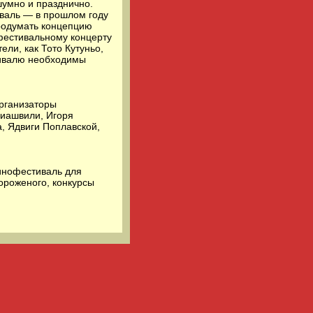
шумно и празднично.
иваль — в прошлом году
продумать концепцию
фестивальному концерту
ли, как Тото Кутуньо,
тивалю необходимы
организаторы
лиашвили, Игоря
, Ядвиги Поплавской,
инофестиваль для
ороженого, конкурсы