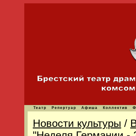
Театр
Репертуар
Афиша
Коллектив
Ф
Новости культуры
/
В
"Неделя Германии - 