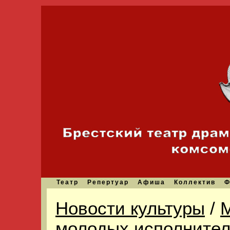
Театр
Репертуар
Афиша
Коллектив
Ф
Новости культуры
/
М
молодых исполнител