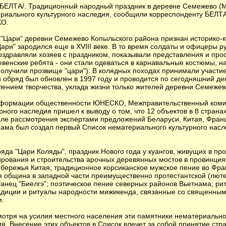
. БЕЛТА/. Традиционный народный праздник в деревне Семежево (
ериального культурного наследия, сообщили корреспонденту БЕЛ
КО.
 "Цари" деревни Семежево Копыльского района признан историко-к
Цари" зародился еще в XVIII веке. В то время солдаты и офицеры р
здравляли хозяев с праздником, показывали представления и про
евенские ребята - они стали одеваться в карнавальные костюмы,
олучили прозвище "цари"). В колядных походах принимали участие
й обряд был обновлен в 1997 году и проводится по сегодняшний де
ением творчества, уклада жизни только жителей деревни Семежев
информации общественности ЮНЕСКО, Межправительственный ком
рного наследия пришел к выводу о том, что 12 объектов в 8 страна
ле рассмотрения экспертами предложений Беларуси, Китая, Франц
ама был создал первый Список нематериального культурного нас
ряда "Цари Коляды", праздник Нового года у куангов, живущих в пр
ирования и строительства арочных деревянных мостов в провинция
обережья Китая; традиционное корсиканское мужское пение во Фран
 община в западной части преимущественно протестантской (люте
анец "Биелгэ"; поэтическое пение северных районов Вьетнама; ри
радиции и ритуалы народности мижикенда, связанные со священны
и.
мотря на усилия местного населения эти памятники нематериально
ия. Внесение этих объектов в Список влечет за собой принятие ст