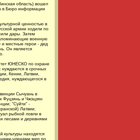
Минская область) вошел
ТА в Бюро информации
ультурной ценностью в
усской армии ходили по
сили дары. Затем
 напоминающие военную
 и местные герои - дед
нь. Он является
о.
итет ЮНЕСКО по охране
х нуждаются в срочных
ии, Кении, Латвии,
ледия, нуждающегося в
овинции Сычуань в
х Фуцзянь и Чжэцзян
ции; "Суйти" -
ранской) Латвии;
туал рыбной ловли в
ми лесами и деревнями
й культуры находятся
ранами-членами мер по