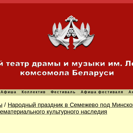
Афиша
Коллектив
Фестиваль
Афиша фестиваля
А
ы
/
Народный праздник в Семежево под Минско
ематериального культурного наследия