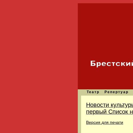
Театр
Репертуар
Новости культур
первый Список н
Версия для печати