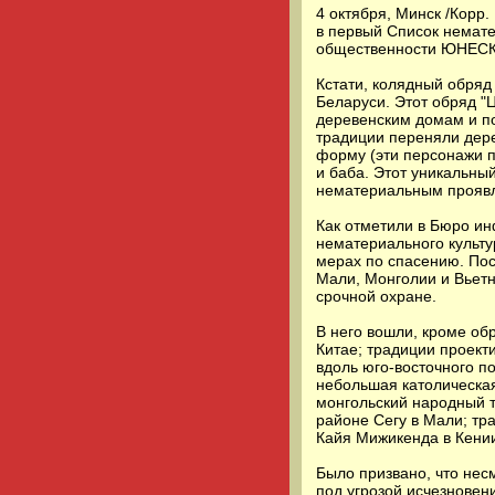
4 октября, Минск /Корр
в первый Список немат
общественности ЮНЕС
Кстати, колядный обряд
Беларуси. Этот обряд "
деревенским домам и по
традиции переняли дер
форму (эти персонажи п
и баба. Этот уникальны
нематериальным проявл
Как отметили в Бюро 
нематериального культу
мерах по спасению. Пос
Мали, Монголии и Вьетн
срочной охране.
В него вошли, кроме об
Китае; традиции проект
вдоль юго-восточного п
небольшая католическая
монгольский народный т
районе Сегу в Мали; т
Кайя Мижикенда в Кени
Было призвано, что нес
под угрозой исчезновен