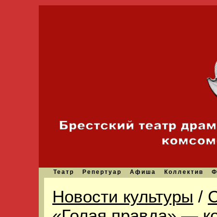
Театр
Репертуар
Афиша
Коллектив
Ф
Новости культуры
/
С
«Голая правда» — к