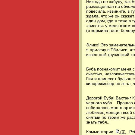
Никогда не забуду, как
размещенная на обложке
повесила, извините, в т
ждала, что же он скажет
один дом, где я тоже в 
«висеть» у меня в комн
(я кормила гостя белору
Элико! Это замечательн
я прилечу в Тбилиси, чт
известный грузинский хо
Буба познакомит меня с 
счастью, незлокачестве
Гия и принесет бульон 
кинорежиссер не знал, ч
Дорогой Буба! Вахтанг 
черного чуба... Прошло 
собиралось много артис
любимец женщин всей ср
снятый по твоим же расс
знать тебя...
Комментарии:
(0)
Ре