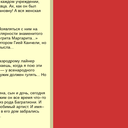
в каждом учреждении,
ца. Ах, как он был
новну! А вся женская
Появляться с ним на
пулярности знаменитого
грита Маргарита...»
итором Гией Канчели, но
ысла...
 аэродрому лайнер
наешь, когда я пою эти
о — у всенародного
жик должен гулять... Но
а, сын и дочь, сегодня
ким он все время что–то
из рода Багратиони. И
любимый артист. И имя–
 в его дом забрались
.