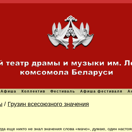
Афиша
Коллектив
Фестиваль
Афиша фестиваля
А
ы
/
Грузин всесоюзного значения
огда еще никто не знал значения слова «мачо», думаю, один насто