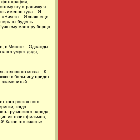
о фотография,
этому эту страничку я
сь именно туда... Я
: «Ничего... Я знаю еще
Теперь ты будешь
! Лучшему мастеру борща
е, в Минске... Однажды
хтанга умрет дядя,
ь головного мозга... К
оскве в больницу придет
— знаменитый
ет того роскошного
ринки, когда
ть грузинского народа,
дин из твоих фильмов,
ой! Какое это счастье —