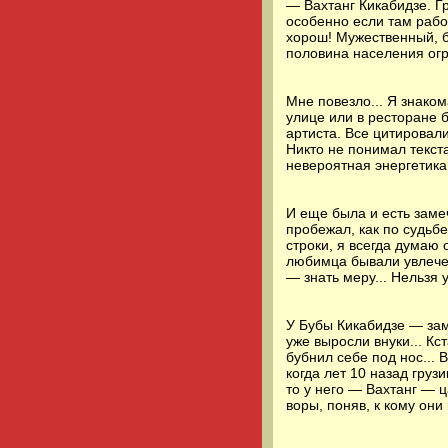
— Вахтанг Кикабидзе. Г
особенно если там рабо
хорош! Мужественный, б
половина населения огро
Мне повезло... Я знако
улице или в ресторане 
артиста. Все цитировал
Никто не понимал текст
невероятная энергетика
И еще была и есть заме
пробежал, как по судьбе
строки, я всегда думаю 
любимца бывали увлечен
— знать меру... Нельзя 
У Бубы Кикабидзе — зам
уже выросли внуки... К
бубнил себе под нос...
когда лет 10 назад гру
то у него — Вахтанг — ц
воры, поняв, к кому они