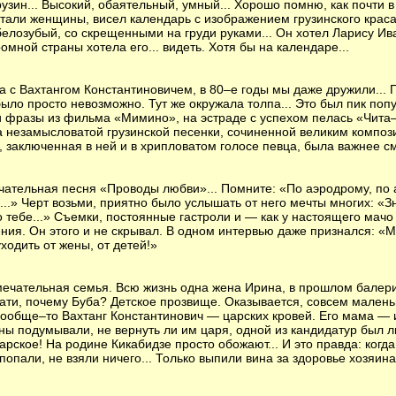
рузин... Высокий, обаятельный, умный... Хорошо помню, как почти 
тали женщины, висел календарь с изображением грузинского красав
елозубый, со скрещенными на груди руками... Он хотел Ларису Ива
мной страны хотела его... видеть. Хотя бы на календаре...
ма с Вахтангом Константиновичем, в 80–е годы мы даже дружили... 
было просто невозможно. Тут же окружала толпа... Это был пик по
и фразы из фильма «Мимино», на эстраде с успехом пелась «Чита–
а незамысловатой грузинской песенки, сочиненной великим композ
, заключенная в ней и в хрипловатом голосе певца, была важнее см
чательная песня «Проводы любви»... Помните: «По аэродрому, по
...» Черт возьми, приятно было услышать от него мечты многих: «З
о тебе...» Съемки, постоянные гастроли и — как у настоящего мач
ия. Он этого и не скрывал. В одном интервью даже признался: «Му
уходить от жены, от детей!»
ечательная семья. Всю жизнь одна жена Ирина, в прошлом балерин
стати, почему Буба? Детское прозвище. Оказывается, совсем малень
 Вообще–то Вахтанг Константинович — царских кровей. Его мама — 
зины подумывали, не вернуть ли им царя, одной из кандидатур был 
арское! На родине Кикабидзе просто обожают... И это правда: когда
 попали, не взяли ничего... Только выпили вина за здоровье хозяина