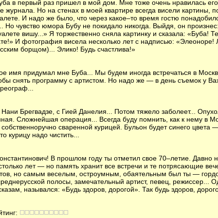
 Буба в первый раз пришел в мой дом. Мне тоже очень нравилась ег
 журнала. Но на стенах в моей квартире всегда висели картины, по
уалете. И надо же было, что через какое–то время гостю понадобило
... Но чувство юмора Бубу не покидало никогда. Выйдя, он произнес
туалете вишу...» Я торжественно сняла картинку и сказала: «Буба! 
ате!» И фотография висела несколько лет с надписью: «Элеоноре
сским борщом)... Элико! Будь счастлива!»
ое имя придумал мне Буба... Мы будем иногда встречаться в Москв
обы снять программу с артистом. Но надо же — в день съемок у Ва
реограф...
Нани Брегвадзе, с Гией Данелия... Потом тяжело заболеет... Опухол
нная. Сложнейшая операция... Всегда буду помнить, как к нему в М
с собственноручно сваренной курицей. Бульон будет синего цвета 
то курицу надо чистить...
Константинович! В прошлом году ты отметил свое 70–летие. Давно н
столько лет — но память хранит все встречи и те потрясающие вече
тов, но самым веселым, остроумным, обаятельным был ты — гордос
еднерусской полосы, замечательный артист, певец, режиссер... О
казам, назывался: «Будь здоров, дорогой». Так будь здоров, дорог
йтинг: