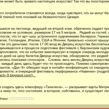
ем может быть чревато настоящее искусство! Так что вы поосторожне
о потребители становятся всегда, когда чувствуют, что не могут бе
ей темной тоге похожий на безжалостного Цезаря.
увшаяся на лестнице, ведущей на второй этаж, обреченно падает пр
 совсем не условную, размером 17 на 5 метров... Редкий из гостей
 после, что от арт–шоу, устроенного художниками Беларуси, Герма
егии, Голландии, Италии, США и Японии, буквально «сносит крышу»
так это деньгами: после 17.00 вход во Дворец искусства бесплатн
единившегося в процессе подготовки фестиваля с берлинским худ
дположили, что их событие заинтересует в первую очередь молоде
х дней на цену билетов Дворца искусства, обнаружили, что редкий
нялись поисками спонсоров... Словом, весь месяц Дворец искусства
 каждый день здесь будет что–то происходить. Помимо самопрезе
ыкантов, «Дах–9» обещает еще и онлайн–конференцию со скандаль
роматти, и очередной фестиваль перформанса «Навинки» (подро
dach–9.blogspot.com/)...
 создать здесь атмосферу «Тахелеса», — раскрывает карты Митр
к чему–то, того состояния, в котором, собственно, и существует лю
йтинг: