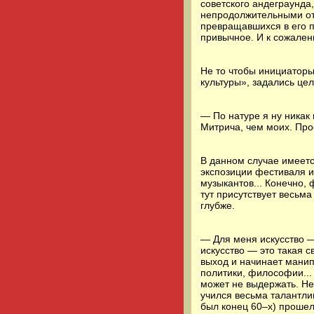
советского андеграунда,
непродолжительными отл
превращавшихся в его п
привычное. И к сожалени
Не то чтобы инициатор
культуры», задались цел
— По натуре я ну никак
Митрича, чем моих. Прос
В данном случае имеетс
экспозиции фестиваля и
музыкантов... Конечно, 
тут присутствует весьм
глубже.
— Для меня искусство —
искусство — это такая с
выход и начинает манип
политики, философии... 
может не выдержать. Не
учился весьма талантли
был конец 60–х) прошел