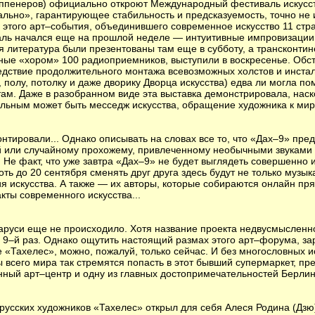
ппенеров) официально откроют Международный фестиваль искусств
льно», гарантирующее стабильность и предсказуемость, точно не 
 этого арт–события, объединившего современное искусство 11 стра
ль начался еще на прошлой неделе — интуитивные импровизации
 литература были презентованы там еще в субботу, а трансконти
ные «хором» 100 радиоприемников, выступили в воскресенье. Обс
едствие продолжительного монтажа всевозможных холстов и инст
 полу, потолку и даже дворику Дворца искусства) едва ли могла п
там. Даже в разобранном виде эта выставка демонстрировала, нас
ьным может быть месседж искусства, обращение художника к миру
нтировали... Однако описывать на словах все то, что «Дах–9» пре
 или случайному прохожему, привлеченному необычными звуками и
у. Не факт, что уже завтра «Дах–9» не будет выглядеть совершенно 
оть до 20 сентября сменять друг друга здесь будут не только муз
ия искусства. А также — их авторы, которые собираются онлайн пр
кты современного искусства...
аруси еще не происходило. Хотя название проекта недвусмысленно
 9–й раз. Однако ощутить настоящий размах этого арт–форума, за
е «Тахелес», можно, пожалуй, только сейчас. И без многословных и
ы всего мира так стремятся попасть в этот бывший супермаркет, п
ный арт–центр и одну из главных достопримечательностей Берлин
орусских художников «Тахелес» открыл для себя Алеся Родина (Дзю