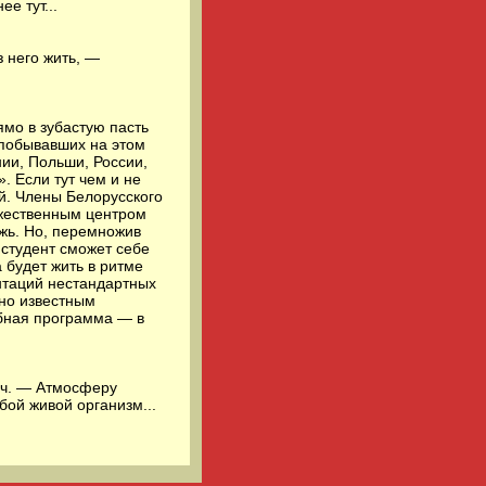
е тут...
з него жить, —
ямо в зубастую пасть
, побывавших на этом
нии, Польши, России,
. Если тут чем и не
ый. Члены Белорусского
ожественным центром
жь. Но, перемножив
 студент сможет себе
 будет жить в ритме
нтаций нестандартных
но известным
бная программа — в
ич. — Атмосферу
бой живой организм...