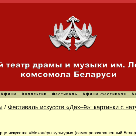
Афиша
Коллектив
Фестиваль
Афиша фестиваля
А
ы
/
Фестиваль искусств «Дах–9»: картинки с на
орце искусства «Механёры культуры» (самопровозглашенный Белор