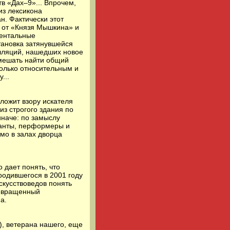
 «Дах–9»... Впрочем,
из лексикона
н. Фактически этот
 от «Князя Мышкина» и
нентальные
тановка затянувшейся
алляций, нашедших новое
омешать найти общий
колько относительным и
...
дложит взору искателя
з строгого здания по
иначе: по замыслу
ыканты, перформеры и
ямо в залах дворца
 дает понять, что
родившегося в 2001 году
скусствоведов понять
ревращенный
а.
), ветерана нашего, еще