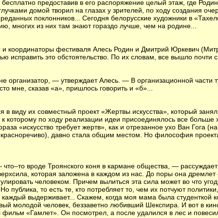
 бесплатно предоставив в его распоряжение целый этаж, где Родин 
учками домой творил на глазах у зрителей, по ходу создания оче
реданных поклонников... Сегодня белорусские художники в «Тахе
ю, многих из них там знают гораздо лучше, чем на родине...
ы и координаторы фестиваля Алесь Родин и Дмитрий Юркевич (Мит
ью исправить это обстоятельство. По их словам, все вышло почти 
 не организатор, — утверждает Алесь. — В организационной части т
то мне, сказав «а», пришлось говорить и «б»...
я в виду их совместный проект «Жертвы искусства», который занял
 к которому по ходу реализации идеи присоединялось все больше х
фраза «искусство требует жертв», как и отрезанное ухо Ван Гога (
а красноречиво), давно стала общим местом. Но философия проект
 что–то вроде Троянского коня в кармане общества, — рассуждае
верхсила, которая заложена в каждом из нас. До поры она дремлет
улировать человеком. Причем вылиться эта сила может во что угод
Но публика, то есть те, кто потребляет то, чем их потчуют политики
 каждый выдерживает... Скажем, когда моя мама была студенткой к
вый молодой человек, беззаветно любивший Шекспира. И вот в кин
 фильм «Гамлет». Он посмотрел, а после удалился в лес и повесил