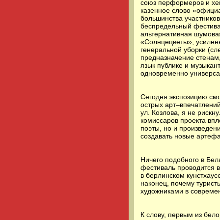
союз перформеров и хе
казенное слово «официа
большинства участников
беспредельный фестива
альтернативная шумовая
«Солнцецветы», усилен
генеральной уборки (сл
предназначение стенам,
язык публике и музыкан
одновременно универсал
Сегодня экспозицию смо
острых арт–впечатлений
ул. Козлова, я не рискн
комиссаров проекта впл
поэты, но и произведен
создавать новые артефа
Ничего подобного в Бел
фестиваль проводится в
в берлинском кунстхаус
наконец, почему турист
художниками в современ
К слову, первым из бел