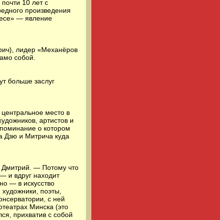
почти 10 лет с
редного произведения
лесе» — явление
рич), лидер «Механёров
само собой.
ут больше заслуг
 центральное место в
удожников, артистов и
напоминание о котором
а Дзю и Митрича куда
т Дмитрий. — Потому что
 — и вдруг находит
но — в искусство
, художники, поэты,
онсерватории, с ней
отеатрах Минска (это
ся, прихватив с собой