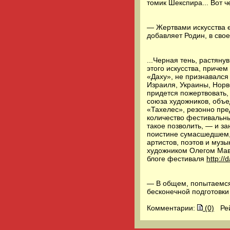
томик Шекспира... Вот ч
— Жертвами искусства ег
добавляет Родин, в сво
...Черная тень, растян
этого искусства, причем
«Даху», не признавался
Израиля, Украины, Норв
придется пожертвовать, 
союза художников, объ
«Тахелес», резонно пре
количество фестивальны
такое позволить, — и за
поистине сумасшедшем,
артистов, поэтов и муз
художником Олегом Мав
блоге фестиваля
http://
— В общем, попытаемся
бесконечной подготовки 
Комментарии:
(0)
Ре