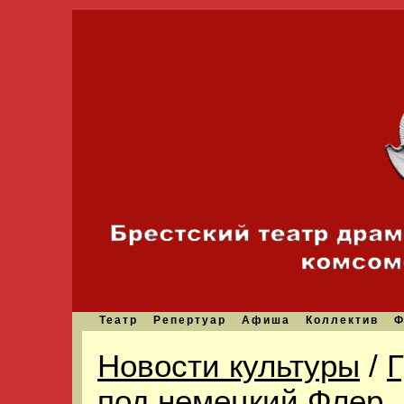
Театр
Репертуар
Афиша
Коллектив
Ф
Новости культуры
/
Г
под немецкий Флер