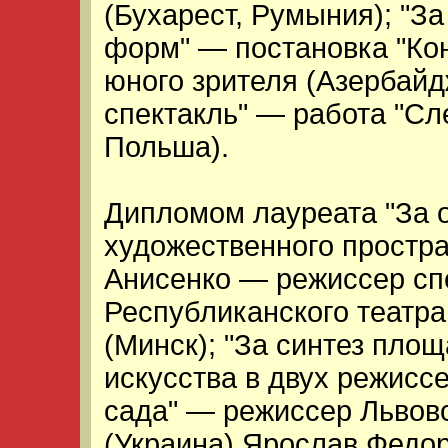
(Бухарест, Румыния); "З
форм" — постановка "Кон
юного зрителя (Азербай
спектакль" — работа "Сл
Польша).
Дипломом лауреата "За 
художественного простр
Анисенко — режиссер спе
Республиканского театр
(Минск); "За синтез пло
искусства в двух режисс
сада" — режиссер Львовс
(Украина) Ярослав Федо