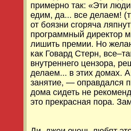
примерно так: «Эти люди
едим, да... все делаем! 
от боязни сгоряча ляпнут
программный директор м
лишить премии. Но жела
как Говард Стерн, все–та
внутреннего цензора, ре
делаем... в этих домах. 
занятие, — оправдался п
дома сидеть не рекоменд
это прекрасная пора. За
Ди–джеи очень любят это