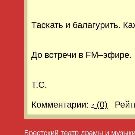
Таскать и балагурить. К
До встречи в FM–эфире.
Т.С.
Комментарии:
(0)
Рейт
Брестский театр драмы и музык