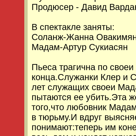
Продюсер - Давид Варда
В спектакле заняты:
Соланж-Жанна Овакимян,
Мадам-Артур Сукиасян
Пьеса трагична по своеи 
конца.Служанки Клер и 
лет служащих своеи Мад
пытаются ее убить.Эта ж
того,что любовник Мадам
в тюрьму.И вдруг выясня
понимают:теперь им кон