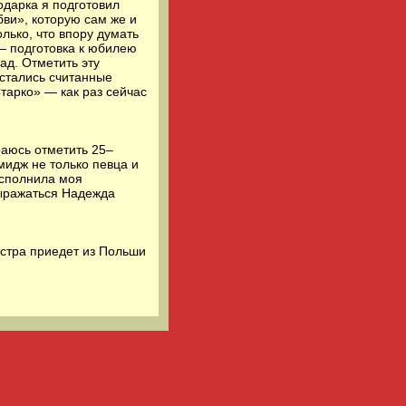
одарка я подготовил
ви», которую сам же и
лько, что впору думать
 — подготовка к юбилею
ад. Отметить эту
остались считанные
тарко» — как раз сейчас
аюсь отметить 25–
имидж не только певца и
исполнила моя
выражаться Надежда
стра приедет из Польши