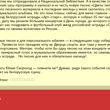
тие мы отпраздновали в Национальной библиотеке. А в качестве п
ную шоу–программу и написал в их честь новую песню «Цветы люб
вого песенного материала в последние месяцы у меня скопилось сто
зыкального альбома. Но это пока планы, сейчас для меня главное
зд белорусской эстрады «Арт–старс», которую я собрал 15 лет наз
д, дату мы решили большим концертом в День города, до которого 
ет нас поздравить и футбольный клуб звезд российской эстрады «С
ми со своими коллегами из России...
ые песни и для персонального юбилея — в следующем году собир
. Провести этот праздник хочу во Дворце спорта, все–таки у меня 
спортсмена. Мечтаю, чтобы хотя бы одну песню на этом концерте 
е прекрасный голос и музыкальное образование имеется, но само
 эстраде... Но песню для нее я обязательно напишу!
ить Юлию Скороход — помните ее? Думаю, ради такого события се
т на белорусскую сцену...
йтинг:
и