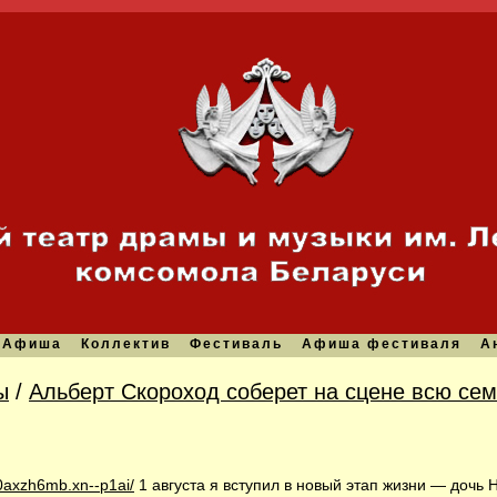
Афиша
Коллектив
Фестиваль
Афиша фестиваля
А
ы
/
Альберт Скороход соберет на сцене всю се
0axzh6mb.xn--p1ai/
1 августа я вступил в новый этап жизни — дочь