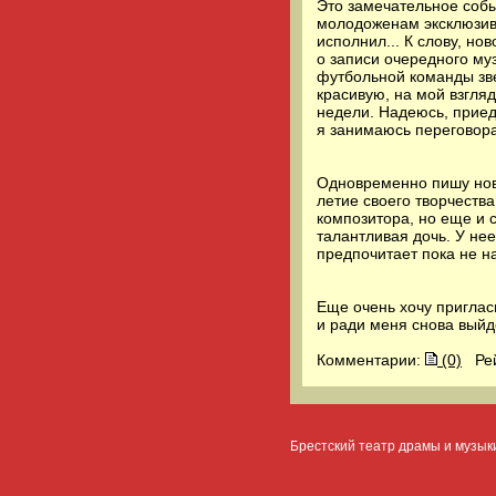
Это замечательное собы
молодоженам эксклюзив
исполнил... К слову, но
о записи очередного му
футбольной команды зве
красивую, на мой взгля
недели. Надеюсь, приед
я занимаюсь переговора
Одновременно пишу нов
летие своего творчества
композитора, но еще и 
талантливая дочь. У не
предпочитает пока не на
Еще очень хочу приглас
и ради меня снова выйде
Комментарии:
(0)
Ре
Брестский театр драмы и музык