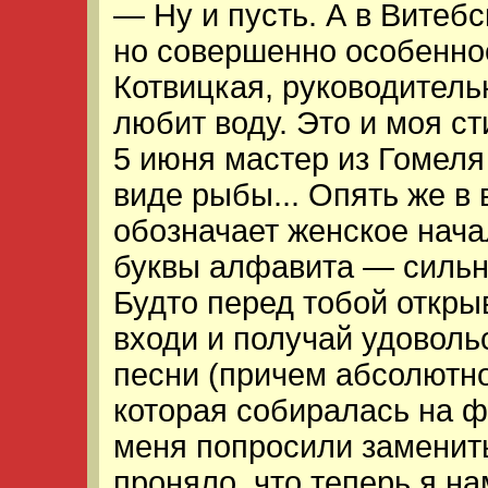
— Ну и пусть. А в Витеб
но совершенно особенное
Котвицкая, руководитель
любит воду. Это и моя с
5 июня мастер из Гомеля
виде рыбы... Опять же в
обозначает женское нача
буквы алфавита — сильн
Будто перед тобой откр
входи и получай удовольс
песни (причем абсолютно
которая собиралась на ф
меня попросили заменить
проняло, что теперь я н