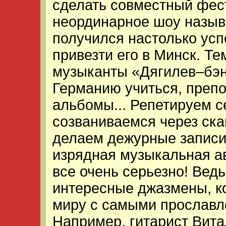
сделать совместный фес
неординарное шоу назыв
получился настолько ус
привезти его в Минск. Те
музыканты «Дягилев–бэн
Германию учиться, препо
альбомы... Репетируем с
созваниваемся через ск
делаем дежурные записи.
изрядная музыкальная ав
все очень серьезно! Вед
интересные джазмены, к
миру с самыми прослав
Например, гитарист Вита