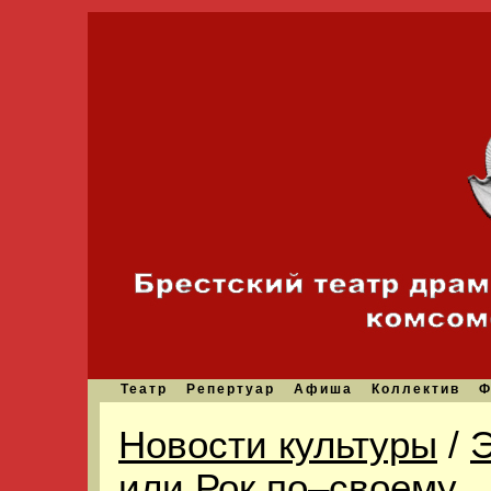
Театр
Репертуар
Афиша
Коллектив
Ф
Новости культуры
/
Э
или Рок по–своему