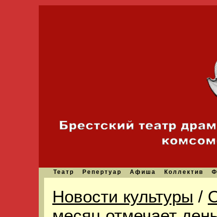
Театр
Репертуар
Афиша
Коллектив
Ф
Новости культуры
/
О
месяц отмечает ден