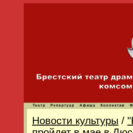
Театр
Репертуар
Афиша
Коллектив
Ф
Новости культуры
/
"
пройдет в мае в Дю