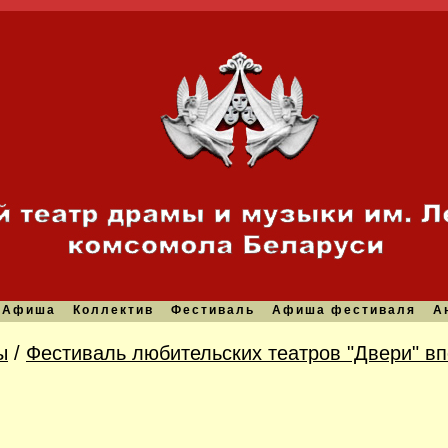
Афиша
Коллектив
Фестиваль
Афиша фестиваля
А
ы
/
Фестиваль любительских театров "Двери" в