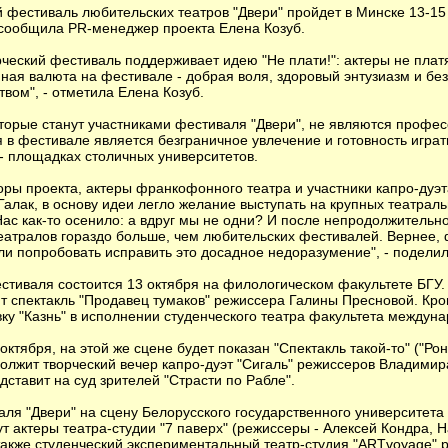
фестиваль любительских театров "Двери" пройдет в Минске 13-15 
сообщила PR-менеджер проекта Елена Козуб.
ческий фестиваль поддерживает идею "Не плати!": актеры не платят
нная валюта на фестивале - добрая воля, здоровый энтузиазм и бе
вом", - отметила Елена Козуб.
торые станут участниками фестиваля "Двери", не являются профе
я в фестивале является безграничное увлечение и готовность игра
- площадках столичных университетов.
оры проекта, актеры франкофонного театра и участники капро-дуэт
алак, в основу идеи легло желание выступать на крупных театрал
Нас как-то осенило: а вдруг мы не одни? И после непродолжительн
еатралов гораздо больше, чем любительских фестивалей. Вернее, 
ли попробовать исправить это досадное недоразумение", - поделил
тиваля состоится 13 октября на филологическом факультете БГУ. 
ит спектакль "Продавец тумаков" режиссера Галины Пресновой. Кро
вку "Казнь" в исполнении студенческого театра факультета междун
ктября, на этой же сцене будет показан "Спектакль такой-то" ("Рон
лжит творческий вечер капро-дуэт "Сигаль" режиссеров Владимир
ставит на суд зрителей "Страсти по Рабле".
аля "Двери" на сцену Белорусского государственного университет
т актеры театра-студии "7 паверх" (режиссеры - Алексей Кондра, 
 также студенческий экспериментальный театр-студия "ARTvoyage"