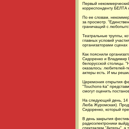
Первый некоммерческий 
корреспонденту БЕЛТА 
По ее словам, некоммер
за просмотр. "Единстве
граничащий с любопытст
Театральные труппы, ко
главных условий участи
организаторами сценах 
Как пояснили организат
Сидоренко и Владимир Г
белорусской столицы. "
оказалось: любителей-т
актеры есть. И мы реши
Церемония открытия фес
"Touchons-ka" представ
смогут оценить постано
На следующий день, 14 о
Люба Журомская). Продо
Сидоренко, который пред
В день закрытия фестив
радиоэлектроники выйду
спектаклем "Актеры", а