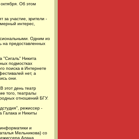
октября. Об этом
 за участие, зрители -
змерный интерес,
ссиональными. Одним из
ть на предоставленных
а "Сигаль" Никита
ьных подмостках
ого поиска в Интернете
фестивалей нет, а
ись они.
В этот день театр
ме того, театралы
ародных отношений БГУ.
дстудия", режиссер -
а Галака и Никиты
а информатики и
Наталья Мельникова) со
 режиссера Алана