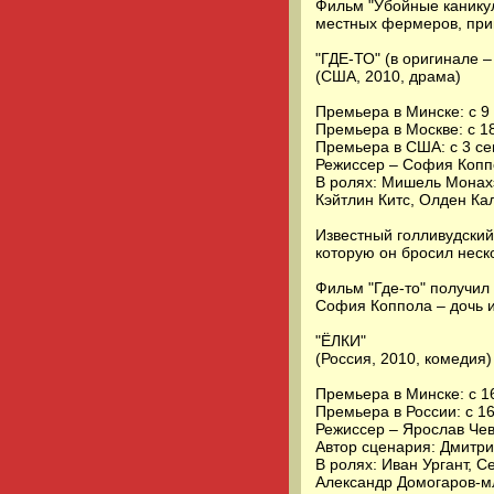
Фильм "Убойные каникул
местных фермеров, прин
"ГДЕ-ТО" (в оригинале 
(США, 2010, драма)
Премьера в Минске: с 9
Премьера в Москве: с 1
Премьера в США: с 3 се
Режиссер – София Копп
В ролях: Мишель Монахэ
Кэйтлин Китс, Олден Ка
Известный голливудский
которую он бросил неско
Фильм "Где-то" получил
София Коппола – дочь 
"ЁЛКИ"
(Россия, 2010, комедия)
Премьера в Минске: с 16
Премьера в России: с 1
Режиссер – Ярослав Чев
Автор сценария: Дмитри
В ролях: Иван Ургант, 
Александр Домогаров-м