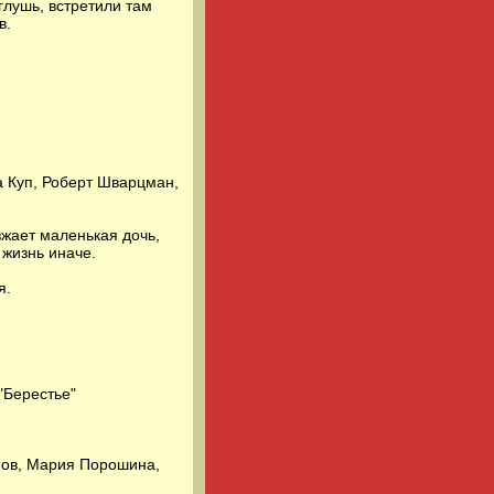
глушь, встретили там
в.
а Куп, Роберт Шварцман,
зжает маленькая дочь,
 жизнь иначе.
я.
 "Берестье"
нов, Мария Порошина,