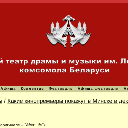
Афиша
Коллектив
Фестиваль
Афиша фестиваля
А
ы
/
Какие кинопремьеры покажут в Минске в де
игинале – "After.Life")