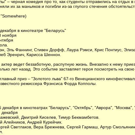
ы" – черная комедия про то, как студенты отправились на отдых в 
яли их за маньяков и погибли из-за глупого стечения обстоятельст
– "Somewhere)
 декабря в кинотеатре "Беларусь"
8 ноября
нтября
ола.
н, Эль Фаннинг, Стивен Дорфф, Лаура Рэмси, Крис Понтиус, Элиз
леб Эренрич, Карисса Шеннон.
 актер ведет беззаботную, распутную жизнь. Внезапно к нему прие
лько лет назад. Это событие заставляет героя посмотреть на свою
 главный приз – "Золотого льва" 67-го Венецианского кинофестивал
известного режиссера Фрэнсиса Форда Копполы.
 декабря в кинотеатрах "Беларусь", "Октябрь", "Аврора", "Москва",
6 декабря
ажевский, Дмитрий Киселев, Тимур Бекмамбетов.
й Алейников, Андрей Курейчик.
Сергей Светлаков, Вера Брежнева, Сергей Гармаш, Артур Смольяни
л.