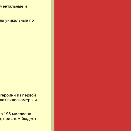
ументальные и
ены уникальные по
героини из первой
вают видеокамеры и
 в 193 миллиона.
, при этом бюджет