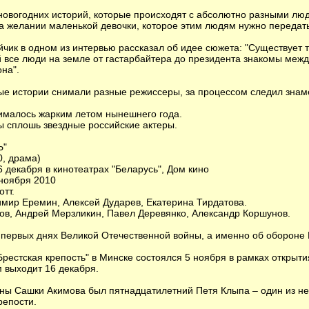
 новогодних историй, которые происходят с абсолютно разными люд
а желании маленькой девочки, которое этим людям нужно передать
чик в одном из интервью рассказал об идее сюжета: "Существует 
й все люди на земле от гастарбайтера до президента знакомы меж
на".
ые истории снимали разные режиссеры, за процессом следил зна
нималось жарким летом нынешнего года.
ы сплошь звездные российские актеры.
Ь"
0, драма)
6 декабря в кинотеатрах "Беларусь", Дом кино
 ноября 2010
тт.
мир Еремин, Алексей Дударев, Екатерина Тирдатова.
ов, Андрей Мерзликин, Павел Деревянко, Александр Коршунов.
 первых днях Великой Отечественной войны, а именно об обороне 
рестская крепость" в Минске состоялся 5 ноября в рамках открыти
 выходит 16 декабря.
ины Сашки Акимова был пятнадцатилетний Петя Клыпа – один из н
репости.