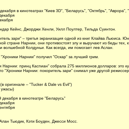
декабря в кинотеатрах "Киев 3D", "Беларусь", "Октябрь", "Аврора", 
 декабря
декабря
.
андар Кейнс, Джорджи Хенли, Уилл Поултер, Тильда Суинтон.
итель зари" – третья экранизация одной из книг Клайва Льюиса. Ю
ой стране Нарнии, они противостоят злу и выручают из беды тех, к
и волшебной Колдуньи. Как всегда, им помогает лев Аслан.
"Хроники Нарнии" получил "Оскар" за лучший грим.
и Нарнии: принц Каспиан" собрала 275 миллионов долларов: это к
его "Хроники Нарнии: покоритель зари" снимал уже другой режиссер
оригинале – "Tucker & Dale vs Evil")
 ужасы)
9 декабря в кинотеатре "Беларусь"
 декабря
сентября
 Алан Тьюдик, Кэти Боуден, Джесси Мосс.