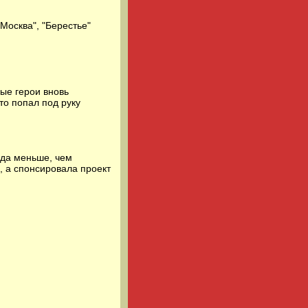
"Москва", "Берестье"
ные герои вновь
то попал под руку
уда меньше, чем
, а спонсировала проект