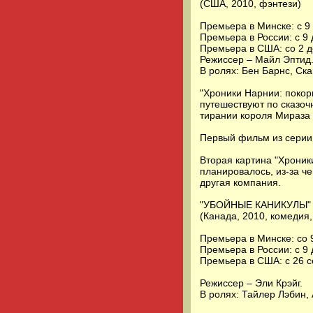
(США, 2010, фэнтези)
Премьера в Минске: с 9 
Премьера в России: с 9
Премьера в США: со 2 
Режиссер – Майл Эптид
В ролях: Бен Барнс, Ск
"Хроники Нарнии: покор
путешествуют по сказочн
тирании короля Мираза 
Первый фильм из серии 
Вторая картина "Хроник
планировалось, из-за ч
другая компания.
"УБОЙНЫЕ КАНИКУЛЫ" (в 
(Канада, 2010, комедия,
Премьера в Минске: со 
Премьера в России: с 9
Премьера в США: с 26 
Режиссер – Эли Крэйг.
В ролях: Тайлер Лэбин,