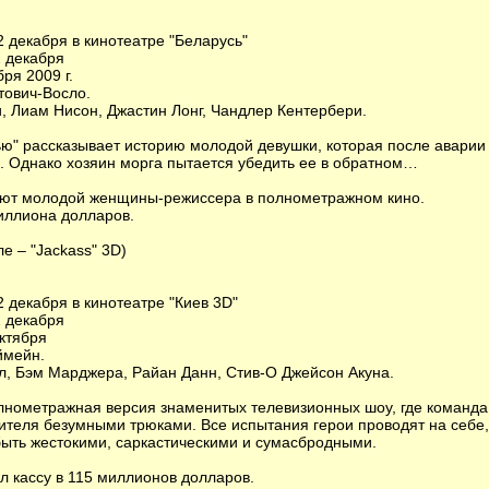
2 декабря в кинотеатре "Беларусь"
2 декабря
ря 2009 г.
тович-Восло.
и, Лиам Нисон, Джастин Лонг, Чандлер Кентербери.
ью" рассказывает историю молодой девушки, которая после аварии 
а. Однако хозяин морга пытается убедить ее в обратном…
ебют молодой женщины-режиссера в полнометражном кино.
иллиона долларов.
е – "Jackass" 3D)
 декабря в кинотеатре "Киев 3D"
2 декабря
ктября
ймейн.
л, Бэм Марджера, Райан Данн, Стив-О Джейсон Акуна.
лнометражная версия знаменитых телевизионных шоу, где команд
ителя безумными трюками. Все испытания герои проводят на себе,
ыть жестокими, саркастическими и сумасбродными.
 кассу в 115 миллионов долларов.