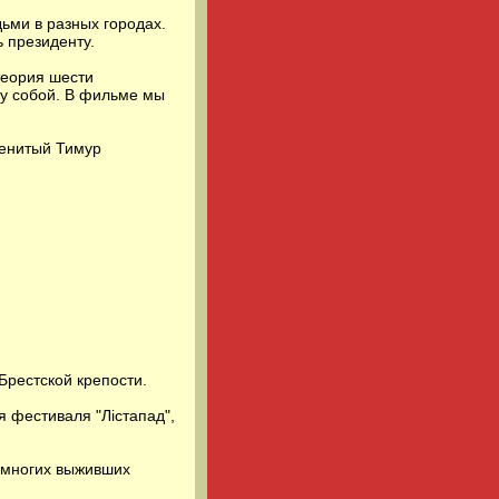
ьми в разных городах.
 президенту.
теория шести
ду собой. В фильме мы
менитый Тимур
Брестской крепости.
я фестиваля "Лістапад",
емногих выживших