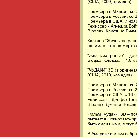
(США, 2009, триллер)
Премьера в Минске: со 
Премьера в России: со 
Премьера в США: 7 нояб
Режиссер - Агнешка Вой
В ролях: Кристина Ричч
Картина "Жизнь за гран
понимает, что не мертв
"Жизнь за гранью" – д
Бюджет фильма – 4,5 м
"ЧУДАКИ" 3D (в оригинал
(США, 2010, комедия)
Премьера в Минске: со 2
Премьера в России: со 
Премьера в США: с 13 о
Режиссер – Джефф Тре
В ролях: Джонни Ноксви
Фильм "Чудаки" 3D – по
пытается шокировать зр
быть смешными, могут б
В Америке фильм собрал