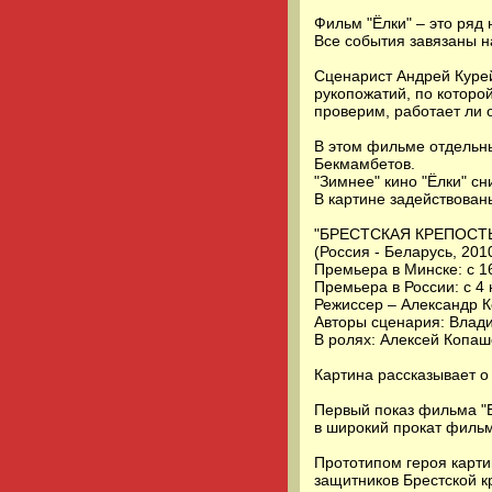
Фильм "Ёлки" – это ряд
Все события завязаны н
Сценарист Андрей Курей
рукопожатий, по которо
проверим, работает ли о
В этом фильме отдельн
Бекмамбетов.
"Зимнее" кино "Ёлки" с
В картине задействован
"БРЕСТСКАЯ КРЕПОСТ
(Россия - Беларусь, 201
Премьера в Минске: с 1
Премьера в России: с 4
Режиссер – Александр Ко
Авторы сценария: Влади
В ролях: Алексей Копаш
Картина рассказывает о
Первый показ фильма "Б
в широкий прокат фильм
Прототипом героя карт
защитников Брестской к