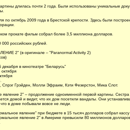
картины длилась почти 2 года. Были использованы уникальные док
ы.
я по октябрь 2009 года в Брестской крепости. Здесь были постро
орации.
ском прокате фильм собрал более 3,5 миллиона долларов.
 000 российских рублей.
Е 2" (в оригинале – "Paranormal Activity 2)
сов)
6 декабря в кинотеатре "Беларусь"
1 октября
ктября
.
, Спрэг Грэйден, Молли Эфраим, Кэти Фезерстон, Мика Слот.
 явление 2" – продолжение одноименной первой картины. Сестра 
ется домой и видит, что их дом посетили вандалы. Они устанавли
 что в доме побывали вовсе не люди.
альное явление" при бюджете в 15 тысяч долларов собрал кассу
мальное явление 2" в Америке превысили 80 миллионов долларов
.