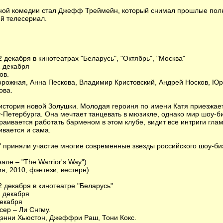
ной комедии стал Джефф Треймейн, который снимал прошлые по
й телесериал.
 декабря в кинотеатрах "Беларусь", "Октябрь", "Москва"
2 декабря
ов.
орожная, Анна Пескова, Владимир Кристовский, Андрей Носков, Юр
ова.
 история новой Золушки. Молодая героиня по имени Катя приезжае
-Петербурга. Она мечтает танцевать в мюзикле, однако мир шоу-б
раивается работать барменом в этом клубе, видит все интриги глам
ивается и сама.
я" приняли участие многие современные звезды российского шоу-би
ле – "The Warrior's Way")
я, 2010, фэнтези, вестерн)
2 декабря в кинотеатре "Беларусь"
2 декабря
декабря
сер – Ли Снгму.
 Дэнни Хьюстон, Джеффри Раш, Тони Кокс.