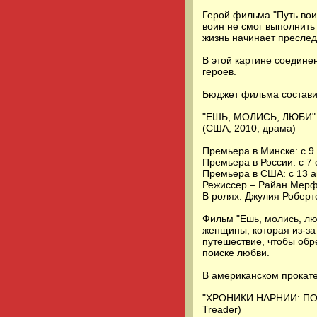
Герой фильма "Путь вои
воин не смог выполнить
жизнь начинает преследо
В этой картине соедине
героев.
Бюджет фильма состави
"ЕШЬ, МОЛИСЬ, ЛЮБИ" (в
(США, 2010, драма)
Премьера в Минске: с 9
Премьера в России: с 7 
Премьера в США: с 13 а
Режиссер – Райан Мерф
В ролях: Джулия Роберт
Фильм "Ешь, молись, лю
женщины, которая из-за
путешествие, чтобы обр
поиске любви.
В американском прокат
"ХРОНИКИ НАРНИИ: ПОКОР
Treader)