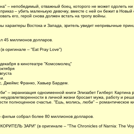
на" – непобедимый, отважный боец, которого не может одолеть н
 приказ – убить маленькую девочку, вместе с ней он бежит в Новый
вать его, герой снова должен встать на тропу войны.
ны характеры Востока и Запада, зритель увидит непривычные прин
л 45 миллионов долларов.
 оригинале – "Eat Pray Love")
 декабря в кинотеатре "Комсомолец"
октября
вгуста
и.
с, Джеймс Франко, Хавьер Бардем.
би" – экранизация одноименной книги Элизабет Гилберт. Картина 
 неудовлетворенности в личной жизни бросает мужа, работу и реша
ести полноценное счастье. "Ешь, молись, люби" – романтическое 
е фильм собрал более 80 миллионов долларов.
ИТЕЛЬ ЗАРИ" (в оригинале – "The Chronicles of Narnia: The Voy