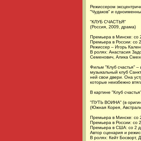
Режиссером эксцентрич
"Чудаков" и одноименны
"КЛУБ СЧАСТЬЯ"
(Россия, 2009, драма)
Премьера в Минске: со 2
Премьера в России: со 
Режиссер – Игорь Кален
В ролях: Анастасия Зад
Семенович, Алика Смех
Фильм "Клуб счастья" –
музыкальный клуб Санкт
ней свои двери. Она уст
которые неизбежно втяг
В картине "Клуб счасть
"ПУТЬ ВОИНА" (в оригина
(Южная Корея, Австрали
Премьера в Минске: со 
Премьера в России: со 
Премьера в США: со 2 
Автор сценария и режис
В ролях: Кейт Босворт,