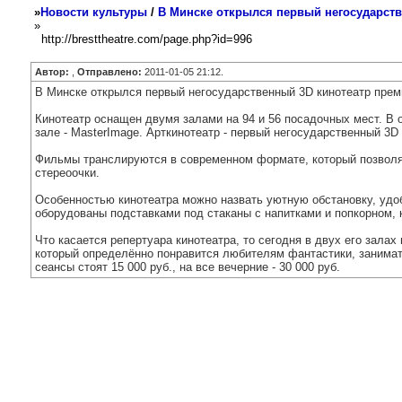
»
Новости культуры
/
В Минске открылся первый негосударств
»
http://bresttheatre.com/page.php?id=996
Автор:
,
Отправлено:
2011-01-05 21:12.
В Минске открылся первый негосударственный 3D кинотеатр прем
Кинотеатр оснащен двумя залами на 94 и 56 посадочных мест. В о
зале - MasterImage. Арткинотеатр - первый негосударственный 3D
Фильмы транслируются в современном формате, который позволяе
стереоочки.
Особенностью кинотеатра можно назвать уютную обстановку, удоб
оборудованы подставками под стаканы с напитками и попкорном, 
Что касается репертуара кинотеатра, то сегодня в двух его зала
который определённо понравится любителям фантастики, занимат
сеансы стоят 15 000 руб., на все вечерние - 30 000 руб.