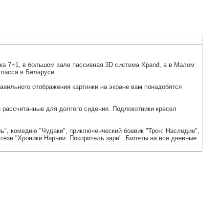
ука 7+1, в большом зале пассивная 3D система Xpand, а в Малом
класса в Беларуси.
авильного отображения картинки на экране вам понадобятся
 рассчитанные для долгого сидения. Подлокотники кресел
ь", комедию "Чудаки", приключенческий боевик "Трон: Наследие",
ези "Хроники Нарнии: Покоритель зари". Билеты на все дневные