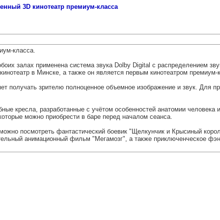
енный 3D кинотеатр премиум-класса
иум-класса.
боих залах применена система звука Dolby Digital с распределением зв
 кинотеатр в Минске, а также он является первым кинотеатром премиум-
т получать зрителю полноценное объемное изображение и звук. Для пр
ные кресла, разработанные с учётом особенностей анатомии человека и
которые можно приобрести в баре перед началом сеанса.
х можно посмотреть фантастический боевик "Щелкунчик и Крысиный корол
ельный анимационный фильм "Мегамозг", а также приключенческое фэнт